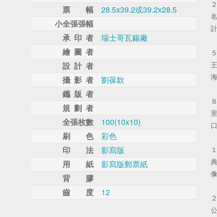
票 幅
28.5x39.2或39.2x28.5
小全張張幅
承 印 者
瑞士哥瓦鍚廠
繪 圖 者
設 計 者
攝 影 者
劉葆欽
鑴 版 者
規 劃 者
全張枚數
100(10x10)
刷 色
彩色
印 法
影寫版
用 紙
影寫版郵票紙
背 膠
齒 度
12