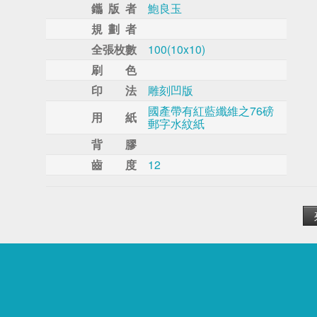
鑴 版 者
鮑良玉
規 劃 者
全張枚數
100(10x10)
刷 色
印 法
雕刻凹版
國產帶有紅藍纖維之76磅
用 紙
郵字水紋紙
背 膠
齒 度
12