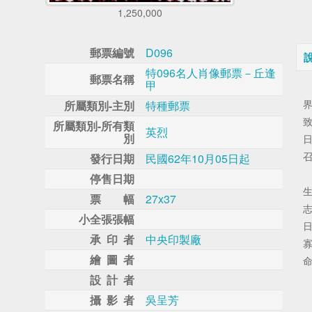
1,250,000
郵票編號
D096
特096名人肖像郵票－丘逢
郵票名稱
甲
所屬類別-主別
特種郵票
所屬類別-所有類
英烈
別
召
發行日期
民國62年10月05日起
客
停售日期
票 幅
27x37
小全張張幅
承 印 者
中央印製廠
繪 圖 者
設 計 者
攝 影 者
吳呈芳