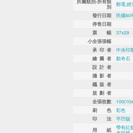
所屬類別-所有類
郵電,經
別
發行日期
民國60
停售日期
票 幅
37x29
小全張張幅
承 印 者
中央印
繪 圖 者
顏奇石
設 計 者
攝 影 者
鑴 版 者
規 劃 者
全張枚數
100(10x
刷 色
彩色
印 法
平凹版
帶有紅
用 紙
水紋紙