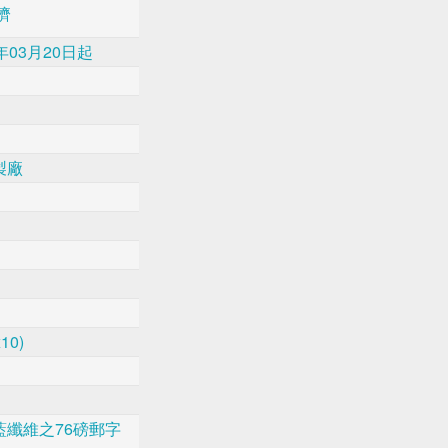
濟
年03月20日起
製廠
10)
藍纖維之76磅郵字