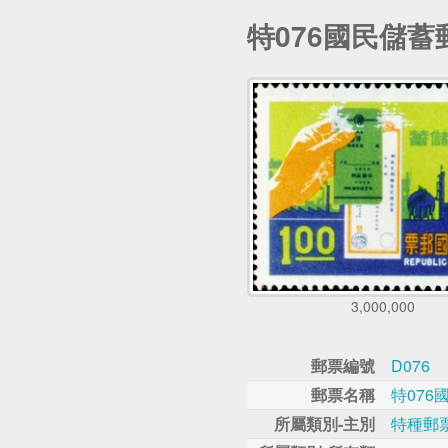
特076國民儲蓄
3,000,000
郵票編號
D076
郵票名稱
特076
所屬類別-主別
特種郵