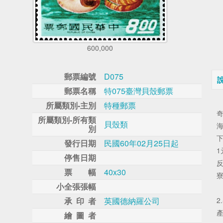
600,000
郵票編號
D075
郵票名稱
特075臺灣貝殼郵票
所屬類別-主別
特種郵票
所屬類別-所有類
貝殼類
別
發行日期
民國60年02月25日起
停售日期
票 幅
40x30
小全張張幅
承 印 者
英國德納羅公司
繪 圖 者