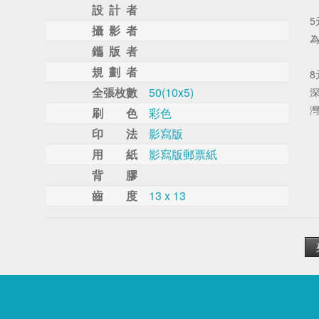
設 計 者
攝 影 者
鑴 版 者
規 劃 者
全張枚數
50(10x5)
刷 色
彩色
印 法
影寫版
用 紙
影寫版郵票紙
背 膠
齒 度
13 x 13