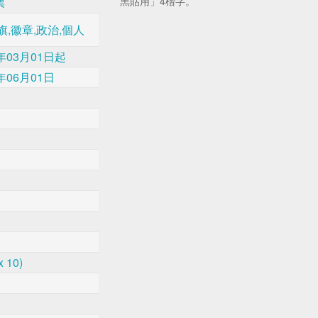
黑貼用」4楷字。
票
旗,徽章,政治,個人
年03月01日起
年06月01日
x 10)