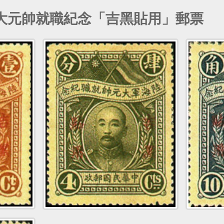
軍大元帥就職紀念「吉黑貼用」郵票