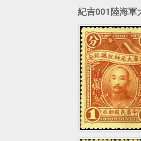
紀吉001陸海