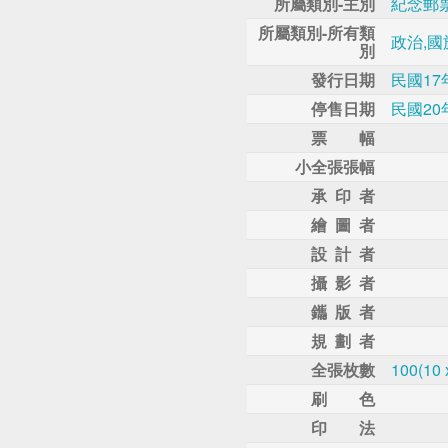
所屬類別-主別
紀念郵
所屬類別-所有類
政治,國
別
發行日期
民國17
停售日期
民國20
票 幅
小全張張幅
承 印 者
繪 圖 者
設 計 者
攝 影 者
鑴 版 者
規 劃 者
全張枚數
100(10 
刷 色
印 法