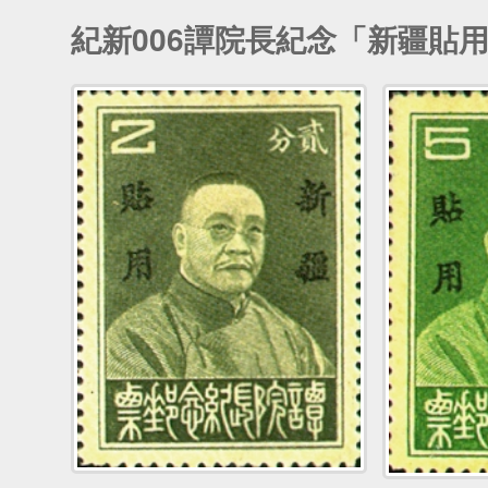
紀新006譚院長紀念「新疆貼