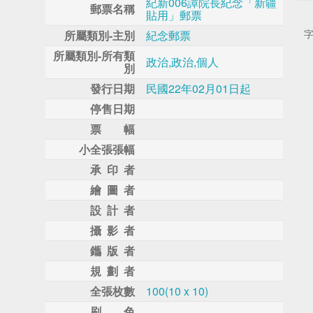
紀新006譚院長紀念「新疆
郵票名稱
貼用」郵票
所屬類別-主別
紀念郵票
所屬類別-所有類
政治,政治,個人
別
發行日期
民國22年02月01日起
停售日期
票 幅
小全張張幅
承 印 者
繪 圖 者
設 計 者
攝 影 者
鑴 版 者
規 劃 者
全張枚數
100(10 x 10)
刷 色