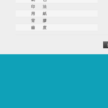
印 法
用 紙
背 膠
齒 度