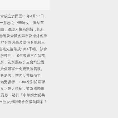
立於民國39年4月17日，
同一意志之中華婦女，團結奮
自由，維護人權為宗旨，以組
支會遍及全國各縣市及海外各重
年均分赴外島及臺灣各地對三
住宅先後落成1萬4千幢。該會
服裝具，10年來達三百餘萬
兒所，及所屬各分支會均設置
對於傷殘軍士免費裝置義肢。
軍眷遺族，增強反共抗俄力
備受讚譽，10年來對於婦聯
婦女之偉大領袖，並為國際推
之貢獻，發行「中華婦女反共
人玉照及婦聯總會會徽為圖案主