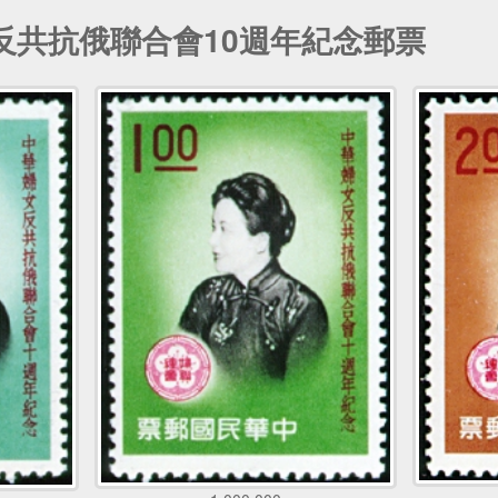
女反共抗俄聯合會10週年紀念郵票