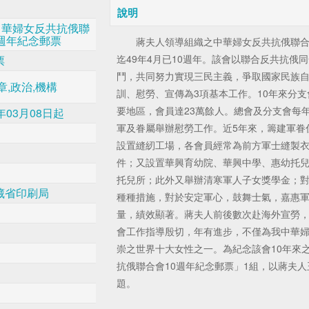
說明
8中華婦女反共抗俄聯
0週年紀念郵票
蔣夫人領導組織之中華婦女反共抗俄聯合會成
迄49年4月已10週年。該會以聯合反共抗俄
票
鬥，共同努力實現三民主義，爭取國家民族
章,政治,機構
訓、慰勞、宣傳為3項基本工作。10年來分
要地區，會員達23萬餘人。總會及分支會每
年03月08日起
軍及眷屬舉辦慰勞工作。近5年來，籌建軍眷
設置縫紉工場，各會員經常為前方軍士縫製衣
件；又設置華興育幼院、華興中學、惠幼托
托兒所；此外又舉辦清寒軍人子女獎學金；
藏省印刷局
種種措施，對於安定軍心，鼓舞士氣，嘉惠
量，績效顯著。蔣夫人前後數次赴海外宣勞，
會工作指導殷切，年有進步，不僅為我中華
崇之世界十大女性之一。為紀念該會10年來
抗俄聯合會10週年紀念郵票」1組，以蔣夫
題。