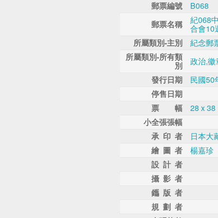
郵票編號
B068
紀06
郵票名稱
合會1
所屬類別-主別
紀念郵
所屬類別-所有類
政治,徽
別
發行日期
民國50
停售日期
票 幅
28 x 38
小全張張幅
承 印 者
日本大
繪 圖 者
楊嘉珍
設 計 者
攝 影 者
鑴 版 者
規 劃 者