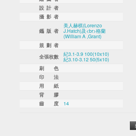
設 計 者
攝 影 者
美人赫棋(Lorenzo
鑴 版 者
J.Hatch)及<br>格蘭
(William A ,Grant)
規 劃 者
紀3.1-3.9 100(10x10)
全張枚數
紀3.10-3.12 50(5x10)
刷 色
印 法
用 紙
背 膠
齒 度
14