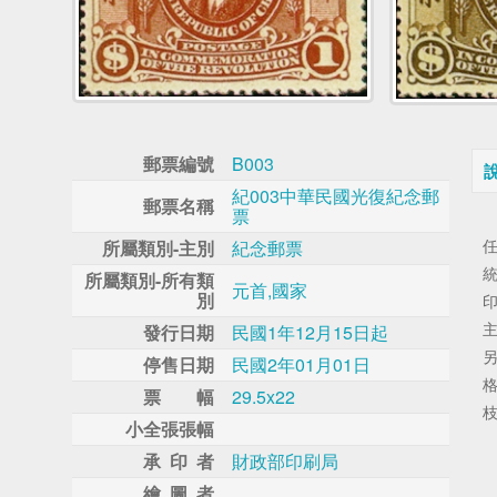
郵票編號
B003
紀003中華民國光復紀念郵
郵票名稱
票
所屬類別-主別
紀念郵票
所屬類別-所有類
元首,國家
別
發行日期
民國1年12月15日起
停售日期
民國2年01月01日
票 幅
29.5x22
小全張張幅
承 印 者
財政部印刷局
繪 圖 者