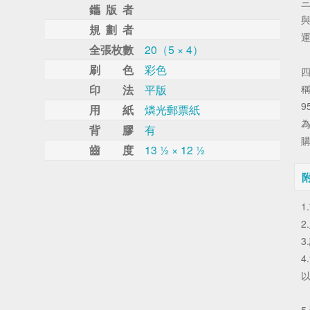
鑴 版 者
規 劃 者
全張枚數
20（5 × 4）
刷 色
彩色
印 法
平版
稱
9
用 紙
燐光郵票紙
為
背 膠
有
齒 度
13 ½ × 12 ½
2
4
以