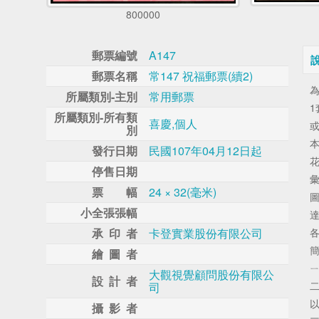
800000
郵票編號
A147
郵票名稱
常147 祝福郵票(續2)
所屬類別-主別
常用郵票
1
所屬類別-所有類
喜慶,個人
別
發行日期
民國107年04月12日起
停售日期
票 幅
24 × 32(毫米)
小全張張幅
承 印 者
卡登實業股份有限公司
繪 圖 者
大觀視覺顧問股份有限公
設 計 者
司
攝 影 者