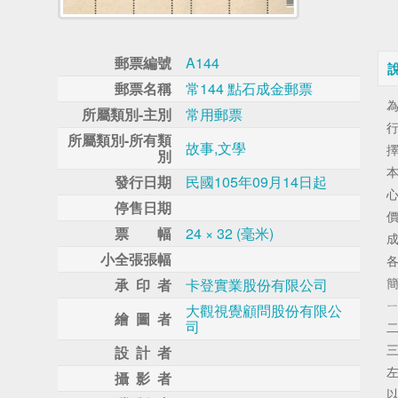
郵票編號
A144
郵票名稱
常144 點石成金郵票
所屬類別-主別
常用郵票
所屬類別-所有類
故事,文學
別
發行日期
民國105年09月14日起
停售日期
票 幅
24 × 32 (毫米)
小全張張幅
承 印 者
卡登實業股份有限公司
大觀視覺顧問股份有限公
繪 圖 者
司
設 計 者
攝 影 者