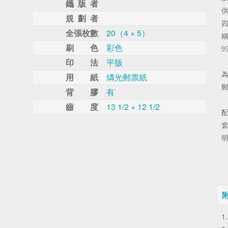
鑴 版 者
規 劃 者
全張枚數
20（4 × 5）
刷 色
彩色
95
印 法
平版
用 紙
燐光郵票紙
背 膠
有
齒 度
13 1/2 × 12 1/2