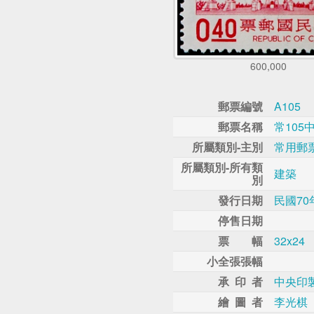
600,000
郵票編號
A105
郵票名稱
常105
所屬類別-主別
常用郵
所屬類別-所有類
建築
別
發行日期
民國70
停售日期
票 幅
32x24
小全張張幅
承 印 者
中央印
繪 圖 者
李光棋