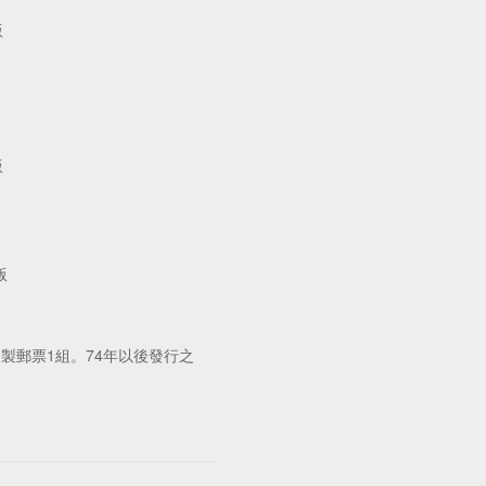
版
版
版
郵票1組。74年以後發行之