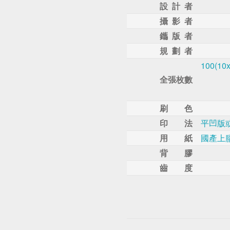
設 計 者
攝 影 者
鑴 版 者
規 劃 者
100(10x
全張枚數
刷 色
印 法
平凹版
用 紙
國產上
背 膠
齒 度