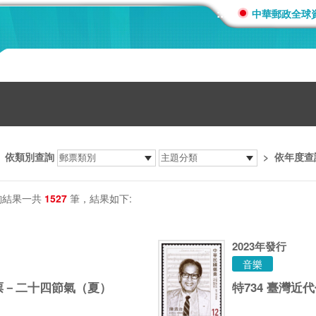
:::
中華郵政全球
>
依類別查詢
>
依年度查
詢結果一共
1527
筆，結果如下:
2023
年發行
音樂
郵票－二十四節氣（夏）
特734 臺灣近代