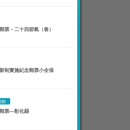
古畫郵票－二十四節氣（春）
法官新制實施紀念郵票小全張
活動
情郵票—彰化縣