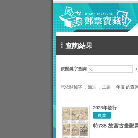
跳到主要內容區塊
查詢結果
:::
依關鍵字查詢
您依關鍵字
，類別
，主題
，年度
的查
2023
年發行
農業
特735 故宮古畫