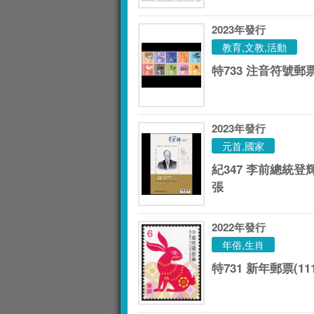
2023
年發行
教育,文教,活動
特733 注音符號郵票
2023
年發行
元首,國家
紀347 李前總統
張
2022
年發行
年俗,生肖
特731 新年郵票(11