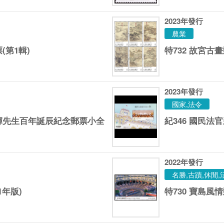
2023
年發行
農業
(第1輯)
特732 故宮
2023
年發行
國家,法令
登輝先生百年誕辰紀念郵票小全
紀346 國民
2022
年發行
名勝,古蹟,休閒,
1年版)
特730 寶島風