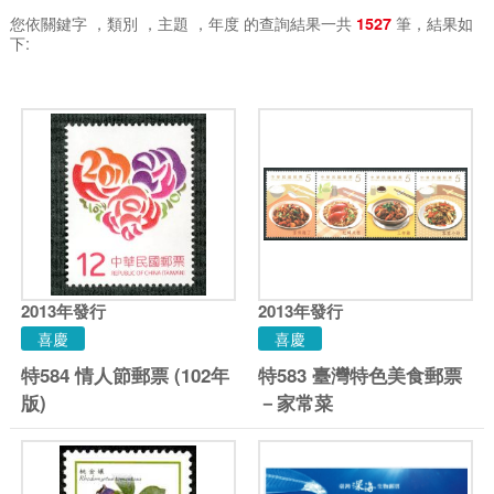
您依關鍵字
，類別
，主題
，年度
的查詢結果一共
筆，結果如
1527
下:
2013
年發行
2013
年發行
喜慶
喜慶
特584 情人節郵票 (102年
特583 臺灣特色美食郵票
版)
－家常菜