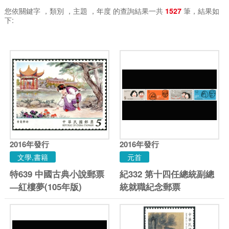
您依關鍵字
，類別
，主題
，年度
的查詢結果一共
筆，結果如
1527
下:
2016
年發行
2016
年發行
文學,書籍
元首
特639 中國古典小說郵票
紀332 第十四任總統副總
—紅樓夢(105年版)
統就職紀念郵票