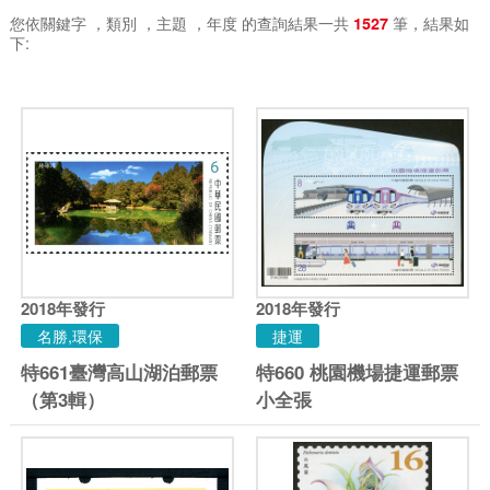
您依關鍵字
，類別
，主題
，年度
的查詢結果一共
筆，結果如
1527
下:
2018
年發行
2018
年發行
名勝,環保
捷運
特661臺灣高山湖泊郵票
特660 桃園機場捷運郵票
（第3輯）
小全張