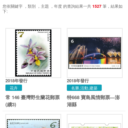
您依關鍵字
，類別
，主題
，年度
的查詢結果一共
筆，結果如
1527
下:
2018
年發行
2018
年發行
花卉
名勝,活動,建築
常 146 臺灣野生蘭花郵票
特668 寶島風情郵票—澎
(續3)
湖縣