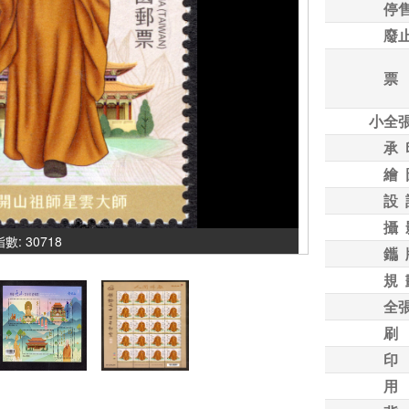
停
廢
票
小全
承 
繪 
設 
攝 
指數: 30718
鑴 
規 
全
刷
印
用