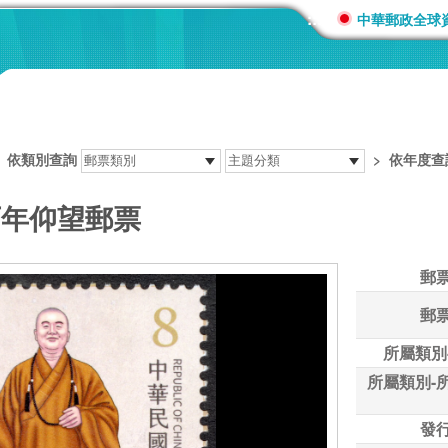
:::
中華郵政全球
>
依類別查詢
>
依年度查
百年仰望郵票
郵
郵
所屬類別
所屬類別-
發