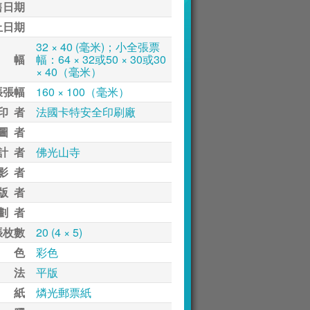
售日期
止日期
32 × 40 (毫米)；小全張票
 幅
幅：64 × 32或50 × 30或30
× 40（毫米）
張張幅
160 × 100（毫米）
印 者
法國卡特安全印刷廠
圖 者
計 者
佛光山寺
影 者
版 者
劃 者
張枚數
20 (4 × 5)
 色
彩色
 法
平版
 紙
燐光郵票紙