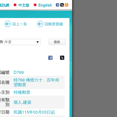
資訊網
中文版
English
回上一頁
回郵票寶藏
詢
票編號
D769
特769 傳燈六十．百年仰
票名稱
望郵票
-主別
特種郵票
所有類
個人,建築
別
行日期
民國115年03月03日起