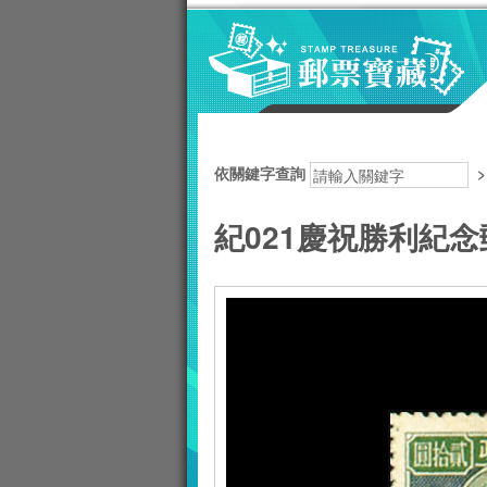
跳到主要內容區塊
:::
依關鍵字查詢
紀021慶祝勝利紀念