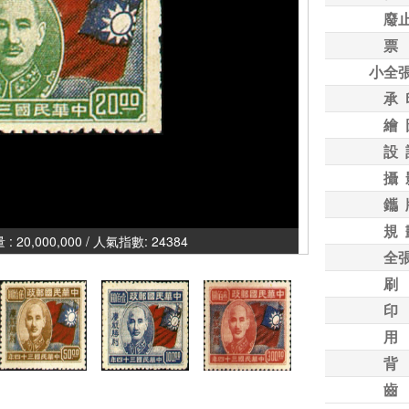
廢
票
小全
承 
繪 
設 
攝 
鑴 
規 
0,000 / 人氣指數: 24384
全
刷
印
用
背
齒