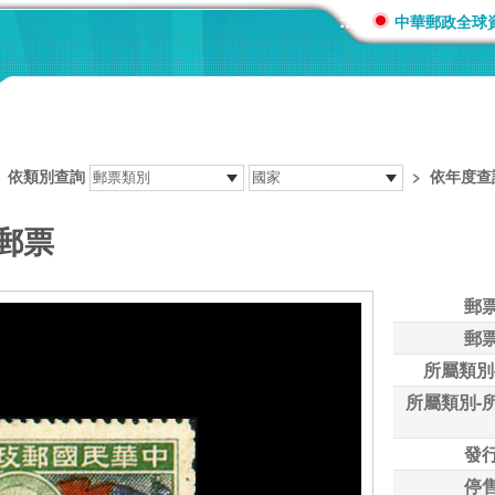
:::
中華郵政全球
>
依類別查詢
>
依年度查
郵票
郵
郵
所屬類別
所屬類別-
發
停