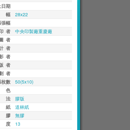
止日期
 幅
28x22
張張幅
印 者
中央印製廠重慶廠
圖 者
計 者
影 者
版 者
劃 者
張枚數
50(5x10)
 色
 法
膠版
 紙
道林紙
 膠
無膠
 度
13