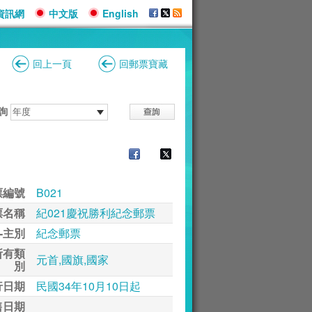
資訊網
中文版
English
回上一頁
回郵票寶藏
詢
票編號
B021
票名稱
紀021慶祝勝利紀念郵票
-主別
紀念郵票
所有類
元首,國旗,國家
別
行日期
民國34年10月10日起
售日期