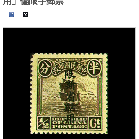
用」偏限字郵票