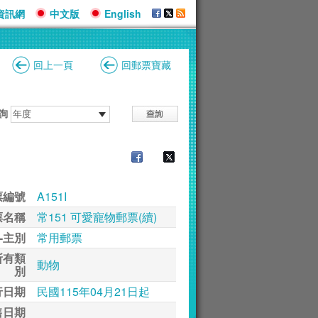
資訊網
中文版
English
回上一頁
回郵票寶藏
詢
票編號
A151I
票名稱
常151 可愛寵物郵票(續)
-主別
常用郵票
所有類
動物
別
行日期
民國115年04月21日起
售日期