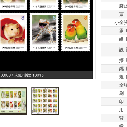
廢
票
小全
承 
繪 
設 
攝 
鑴 
00,000 / 人氣指數: 18015
規 
全
刷
印
用
背
齒