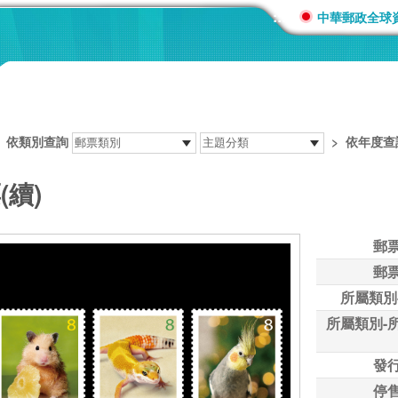
:::
中華郵政全球
>
依類別查詢
>
依年度查
(續)
郵
郵
所屬類別
所屬類別-
發
停