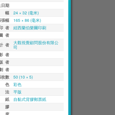
止日期
 幅
24 × 32 (毫米)
張張幅
165 × 86 (毫米)
印 者
紐西蘭伯樂爾印刷
圖 者
大觀視覺顧問股份有限公
計 者
司
影 者
版 者
劃 者
張枚數
50 (10 × 5)
 色
彩色
 法
平版
 紙
自黏式背膠郵票紙
 膠
 度