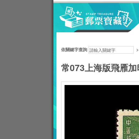
跳到主要內容區塊
:::
依關鍵字查詢
常073上海版飛雁