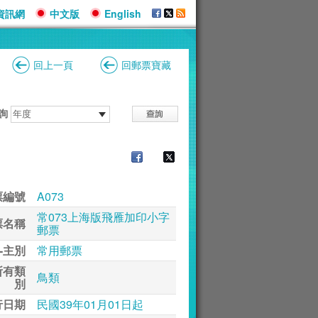
資訊網
中文版
English
回上一頁
回郵票寶藏
詢
票編號
A073
常073上海版飛雁加印小字
票名稱
郵票
-主別
常用郵票
所有類
鳥類
別
行日期
民國39年01月01日起