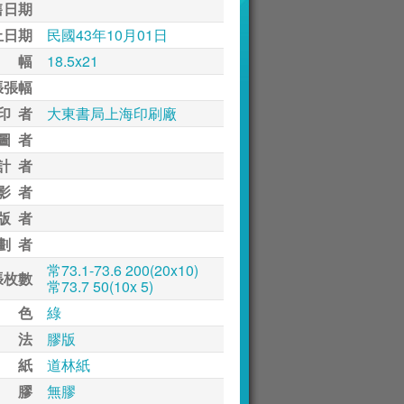
售日期
止日期
民國43年10月01日
 幅
18.5x21
張張幅
印 者
大東書局上海印刷廠
圖 者
計 者
影 者
版 者
劃 者
常73.1-73.6 200(20x10)
張枚數
常73.7 50(10x 5)
 色
綠
 法
膠版
 紙
道林紙
 膠
無膠