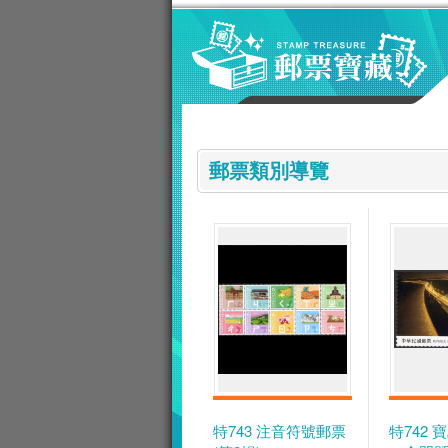
跳到主要內容區塊
:::
郵票類別導覽
特743 注音符號郵票
特742