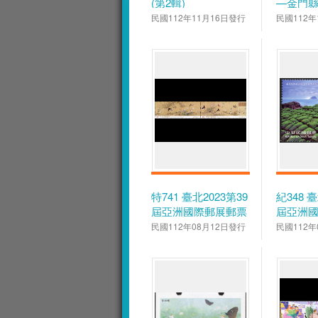
(第2輯)
—金門
民國112年11月16日發行
民國112年
特741 臺北2023第39
紀348 臺
屆亞洲國際郵展郵票
屆亞洲
—百蝶耀經典
郵票
民國112年08月12日發行
民國112年