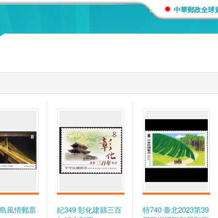
:::
中華郵政全球
 寶島風情郵票
紀349 彰化建縣三百
特740 臺北2023第39