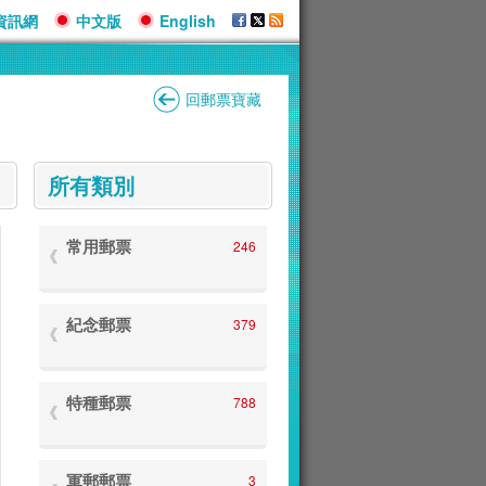
資訊網
中文版
English
回郵票寶藏
:::
所有類別
常用郵票
246
紀念郵票
379
特種郵票
788
軍郵郵票
3