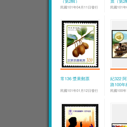
（第2輯）
票（第2
民國101年04月11日發行
民國101年
常136 漿果郵票
紀322
路100
全張
民國101年01月12日發行
民國100年