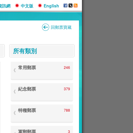
資訊網
中文版
English
回郵票寶藏
:::
所有類別
常用郵票
246
紀念郵票
379
特種郵票
788
軍郵郵票
3