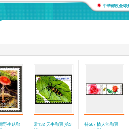
:::
中華郵政全球
臺灣野生菇郵
常132 天牛郵票(第3
特567 情人節郵票