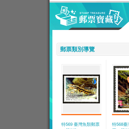
跳到主要內容區塊
:::
郵票類別導覽
特569 臺灣魚類郵票
特568