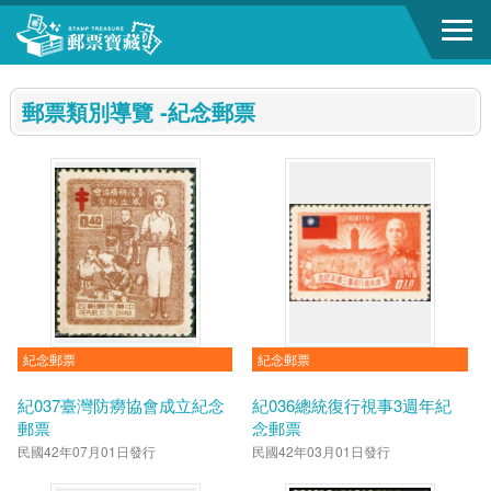
跳到主要內容區塊
:::
郵票類別導覽 -紀念郵票
紀念郵票
紀念郵票
紀037臺灣防癆協會成立紀念
紀036總統復行視事3週年紀
郵票
念郵票
民國42年07月01日發行
民國42年03月01日發行