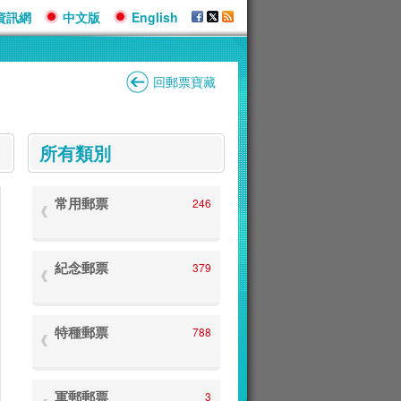
資訊網
中文版
English
回郵票寶藏
:::
所有類別
常用郵票
246
紀念郵票
379
特種郵票
788
軍郵郵票
3