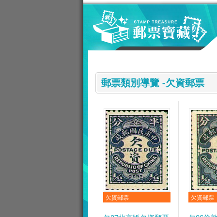
跳到主要內容區塊
:::
郵票類別導覽 -欠資郵票
欠資郵票
欠資郵票