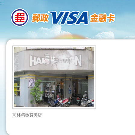
:::
高林精緻剪燙店