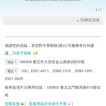
1/1
回網頁頂端
感謝您的蒞臨，若您對中華郵政(股)公司服務有任何建
議，
請惠予賜教
106409 臺北市大安區金山南路2段55號
地址
（02）2321-4311、2392-1310、2393-1261、
電話
2321-3625
檢舉貪瀆不法專用信箱：100900 臺北北門郵局第610號信
箱
智能客服
|
客服專線語音操作手冊
|