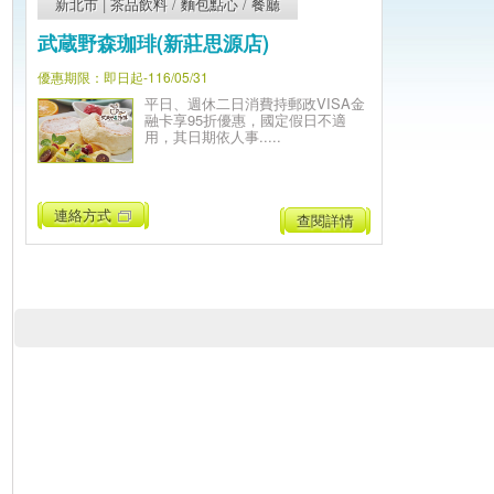
新北市
|
茶品飲料
/
麵包點心
/
餐廳
武蔵野森珈琲(新莊思源店)
優惠期限：即日起-116/05/31
平日、週休二日消費持郵政VISA金
融卡享95折優惠，國定假日不適
用，其日期依人事.....
連絡方式
查閱詳情