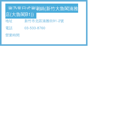
涮乃葉日式涮涮鍋(新竹大魯閣湳雅
店(大魯閣B1))
地址
新竹市北區湳雅街91-2號
電話
03-533-8760
營業時間