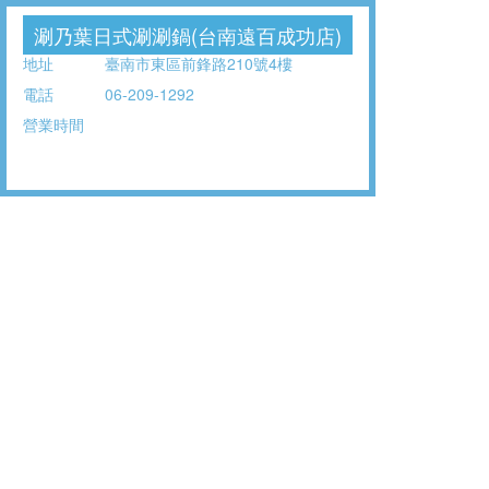
涮乃葉日式涮涮鍋(台南遠百成功店)
地址
臺南市東區前鋒路210號4樓
電話
06-209-1292
營業時間