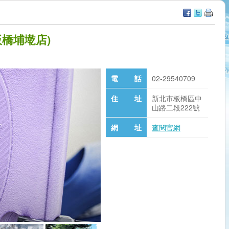
橋埔墘店)
電 話
02-29540709
住 址
新北市板橋區中
山路二段222號
網 址
查閱官網