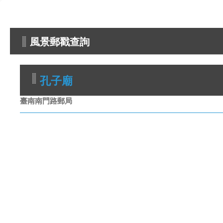
風景郵戳查詢
孔子廟
臺南南門路郵局