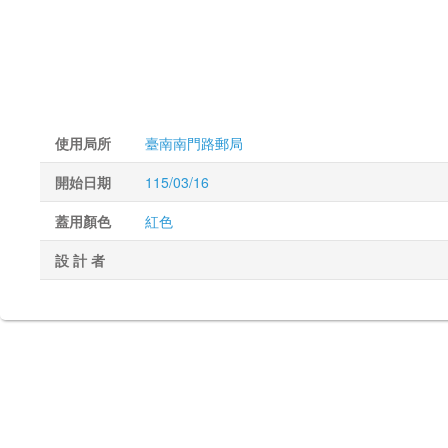
使用局所
臺南南門路郵局
開始日期
115/03/16
蓋用顏色
紅色
設 計 者