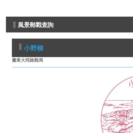
風景郵戳查詢
小野柳
臺東大同路郵局