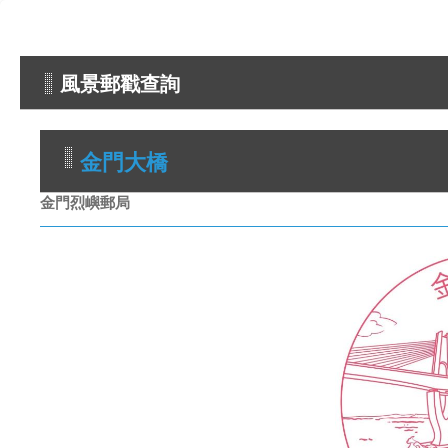
風景郵戳查詢
金門大橋
金門烈嶼郵局