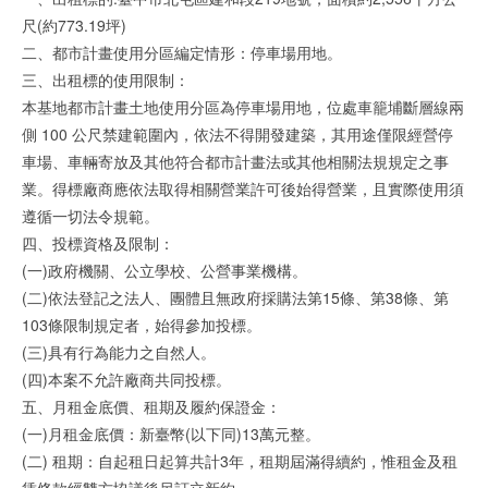
尺(約773.19坪)
二、都市計畫使用分區編定情形：停車場用地。
三、出租標的使用限制：
本基地都市計畫土地使用分區為停車場用地，位處車籠埔斷層線兩
側 100 公尺禁建範圍內，依法不得開發建築，其用途僅限經營停
車場、車輛寄放及其他符合都市計畫法或其他相關法規規定之事
業。得標廠商應依法取得相關營業許可後始得營業，且實際使用須
遵循一切法令規範。
四、投標資格及限制：
(一)政府機關、公立學校、公營事業機構。
(二)依法登記之法人、團體且無政府採購法第15條、第38條、第
103條限制規定者，始得參加投標。
(三)具有行為能力之自然人。
(四)本案不允許廠商共同投標。
五、月租金底價、租期及履約保證金：
(一)月租金底價：新臺幣(以下同)13萬元整。
(二) 租期：自起租日起算共計3年，租期屆滿得續約，惟租金及租