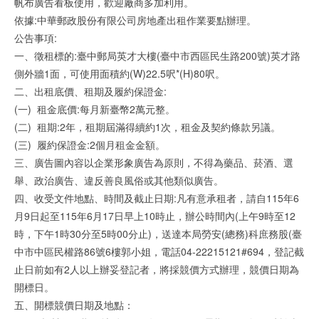
帆布廣告看板使用，歡迎廠商多加利用。
依據:中華郵政股份有限公司房地產出租作業要點辦理。
公告事項:
一、徵租標的:臺中郵局英才大樓(臺中市西區民生路200號)英才路
側外牆1面，可使用面積約(W)22.5呎*(H)80呎。
二、出租底價、租期及履約保證金:
(一)
租金底價:每月新臺幣2萬元整。
(二)
租期:2年，租期屆滿得續約1次，租金及契約條款另議。
(三)
履約保證金:2個月租金金額。
三、廣告圖內容以企業形象廣告為原則，不得為藥品、菸酒、選
舉、政治廣告、違反善良風俗或其他類似廣告。
四、收受文件地點、時間及截止日期:凡有意承租者，請自115年6
月9日起至115年6月17日早上10時止，辦公時間內(上午9時至12
時，下午1時30分至5時00分止)，送達本局勞安(總務)科庶務股(臺
中市中區民權路86號6樓郭小姐，電話04-22215121#694，登記截
止日前如有2人以上辦妥登記者，將採競價方式辦理，競價日期為
開標日。
五、開標競價日期及地點：