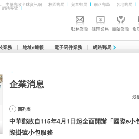
::
中華郵政全球資訊網
校園郵局
兒童郵局
網路郵局
各地郵局
網站導覽
郵務業務
儲匯業務
壽險業務
集
裝業務
地址e通報
電子函件業務
網路郵局
:::
企業消息
最後
回列表
中華郵政自115年4月1日起全面開辦「國際e小包(
際掛號小包服務