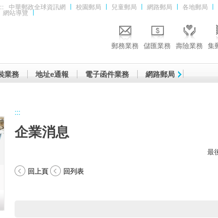
::
中華郵政全球資訊網
校園郵局
兒童郵局
網路郵局
各地郵局
網站導覽
郵務業務
儲匯業務
壽險業務
集
裝業務
地址e通報
電子函件業務
網路郵局
:::
企業消息
最後
回上頁
回列表