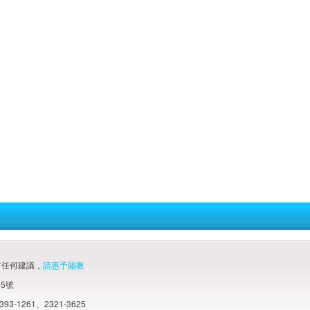
有任何建議，
請惠予賜教
55號
93-1261、2321-3625