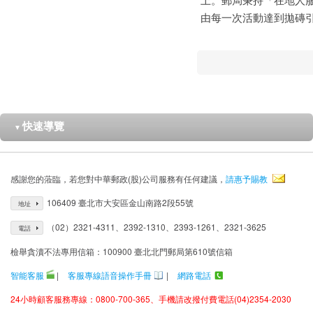
由每一次活動達到拋磚
快速導覽
▼
感謝您的蒞臨，若您對中華郵政(股)公司服務有任何建議，
請惠予賜教
106409 臺北市大安區金山南路2段55號
地址
（02）2321-4311、2392-1310、2393-1261、2321-3625
電話
檢舉貪瀆不法專用信箱：100900 臺北北門郵局第610號信箱
智能客服
|
客服專線語音操作手冊
|
網路電話
24小時顧客服務專線：0800-700-365、手機請改撥付費電話(04)2354-2030