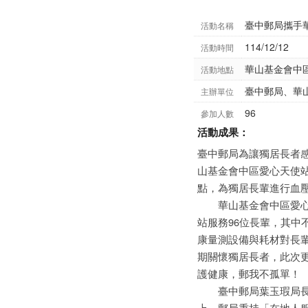
臺中郵局攜手
活動名稱
114/12/12
活動時間
華山基金會中
活動地點
臺中郵局、華
主辦單位
96
參加人數
活動成果：
臺中郵局為讓獨居長者感受
山基金會中區愛心天使站
點，為獨居長輩進行血
華山基金會中區愛心
站服務96位長輩，其
康量測設備與耗材對長
期關懷獨居長者，此次
護健康，郵我不孤單！
臺中郵局葉玉瑕局長表
上。郵局秉持「在地人