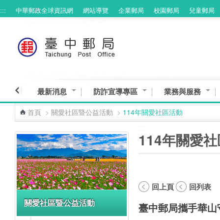
:::
中華郵政全球資訊網
網站導覽
企業郵局
校園郵局
兒童郵局
跳到主要內容區塊
最新消息
防詐宣導專區
業務與服務
首頁
>
關愛社區暨公益活動
>
114年關愛社區活動
:::
:::
114年關愛
回上頁
回列表
關愛社區暨公益活動
臺中郵局攜手華山