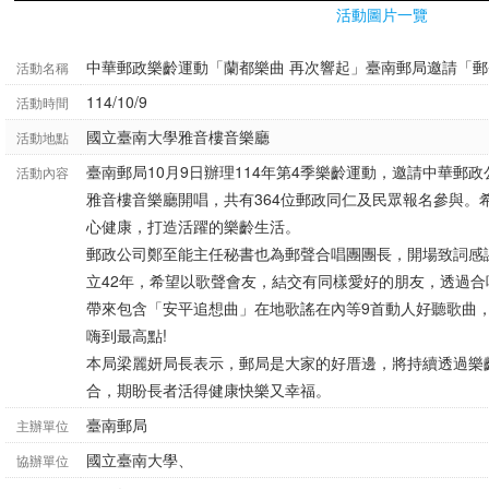
活動圖片一覽
中華郵政樂齡運動「蘭都樂曲 再次響起」臺南郵局邀請「
活動名稱
114/10/9
活動時間
國立臺南大學雅音樓音樂廳
活動地點
臺南郵局10月9日辦理114年第4季樂齡運動，邀請中華郵
活動內容
雅音樓音樂廳開唱，共有364位郵政同仁及民眾報名參與。
心健康，打造活躍的樂齡生活。
郵政公司鄭至能主任秘書也為郵聲合唱團團長，開場致詞感
立42年，希望以歌聲會友，結交有同樣愛好的朋友，透過
帶來包含「安平追想曲」在地歌謠在內等9首動人好聽歌曲
嗨到最高點!
本局梁麗妍局長表示，郵局是大家的好厝邊，將持續透過樂
合，期盼長者活得健康快樂又幸福。
臺南郵局
主辦單位
國立臺南大學、
協辦單位