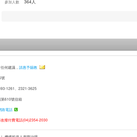
364人
參加人數
有任何建議，
請惠予賜教
5號
93-1261、2321-3625
局第610號信箱
網路電話
撥付費電話(04)2354-2030
|
機構投資人盡職治理