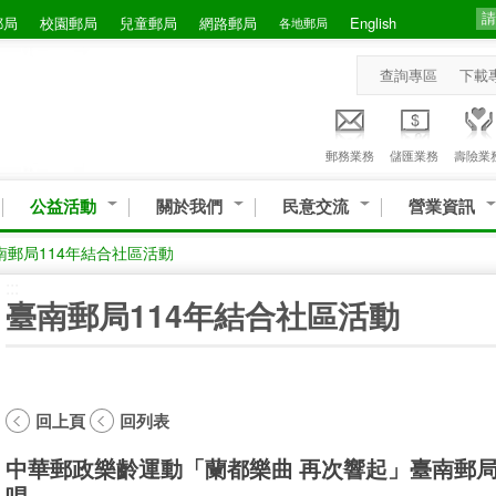
郵局
校園郵局
兒童郵局
網路郵局
English
各地郵局
查詢專區
下載
郵務業務
儲匯業務
壽險業
公益活動
關於我們
民意交流
營業資訊
南郵局114年結合社區活動
:::
臺南郵局114年結合社區活動
回上頁
回列表
中華郵政樂齡運動「蘭都樂曲 再次響起」臺南郵