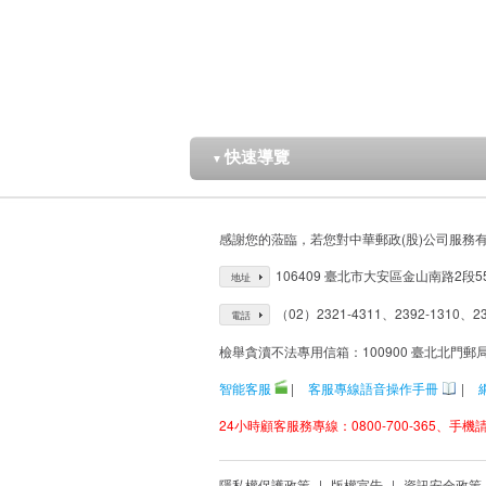
快速導覽
▼
感謝您的蒞臨，若您對中華郵政(股)公司服務
106409 臺北市大安區金山南路2段5
地址
（02）2321-4311、2392-1310、23
電話
檢舉貪瀆不法專用信箱：100900 臺北北門郵
智能客服
|
客服專線語音操作手冊
|
24小時顧客服務專線：0800-700-365、手機請改
隱私權保護政策
|
版權宣告
|
資訊安全政策