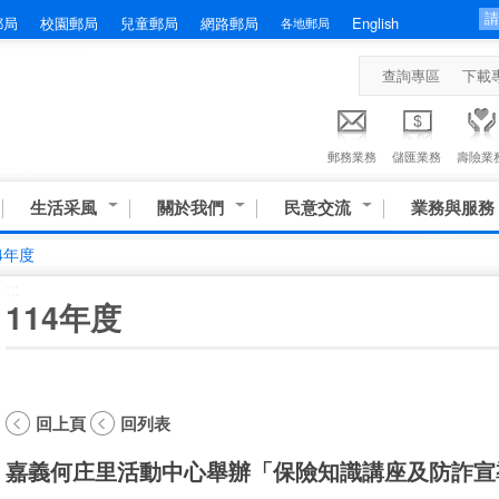
郵局
校園郵局
兒童郵局
網路郵局
English
各地郵局
查詢專區
下載
郵務業務
儲匯業務
壽險業
生活采風
關於我們
民意交流
業務與服務
4年度
:::
114年度
回上頁
回列表
嘉義何庄里活動中心舉辦「保險知識講座及防詐宣