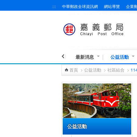
:::
中華郵政全球資訊網
網站導覽
企業
跳到主要內容區塊
最新消息
公益活動
首頁
>
公益活動
>
社區結合
>
11
:::
公益活動