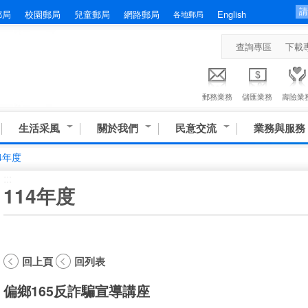
郵局
校園郵局
兒童郵局
網路郵局
English
各地郵局
查詢專區
下載
郵務業務
儲匯業務
壽險業
生活采風
關於我們
民意交流
業務與服務
4年度
:::
114年度
回上頁
回列表
偏鄉165反詐騙宣導講座