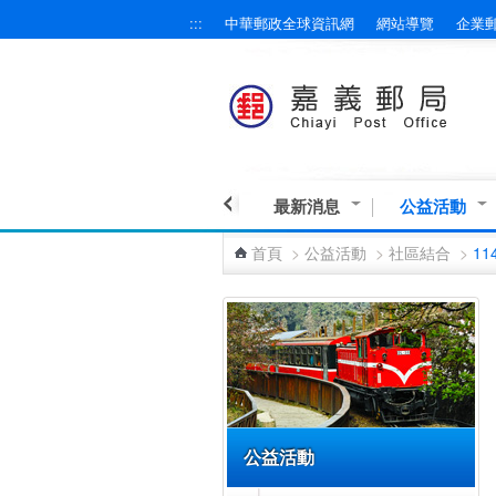
:::
中華郵政全球資訊網
網站導覽
企業
跳到主要內容區塊
最新消息
公益活動
首頁
>
公益活動
>
社區結合
>
11
:::
公益活動