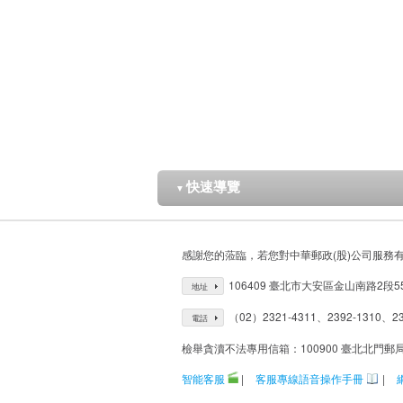
快速導覽
▼
感謝您的蒞臨，若您對中華郵政(股)公司服務
106409 臺北市大安區金山南路2段5
地址
（02）2321-4311、2392-1310、23
電話
檢舉貪瀆不法專用信箱：100900 臺北北門郵
智能客服
|
客服專線語音操作手冊
|