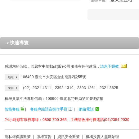
快速導覽
▼
感謝您的蒞臨，若您對中華郵政(股)公司服務有任何建議，
請惠予賜教
106409 臺北市大安區金山南路2段55號
地址
（02）2321-4311、2392-1310、2393-1261、2321-3625
電話
檢舉貪瀆不法專用信箱：100900 臺北北門郵局第610號信箱
智能客服
|
客服專線語音操作手冊
|
網路電話
24小時顧客服務專線：0800-700-365、手機請改撥付費電話(04)2354-2030
隱私權保護政策
|
版權宣告
|
資訊安全政策
|
機構投資人盡職治理