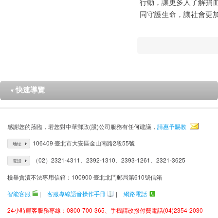
行動，讓更多人了解捐
同守護生命，讓社會更
快速導覽
▼
感謝您的蒞臨，若您對中華郵政(股)公司服務有任何建議，
請惠予賜教
106409 臺北市大安區金山南路2段55號
地址
（02）2321-4311、2392-1310、2393-1261、2321-3625
電話
檢舉貪瀆不法專用信箱：100900 臺北北門郵局第610號信箱
智能客服
|
客服專線語音操作手冊
|
網路電話
24小時顧客服務專線：0800-700-365、手機請改撥付費電話(04)2354-2030