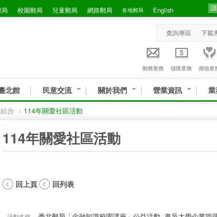
郵局
校園郵局
兒童郵局
網路郵局
English
各地郵局
查詢專區
下載
郵務業務
儲匯業務
壽險業
臺北館
民意交流
關於我們
營業資訊
業
區結合
>
114年關愛社區活動
:::
114年關愛社區活動
回上頁
回列表
臺北郵局「金融知識校園講座」公益活動 -東吳大學企業管
活動名稱