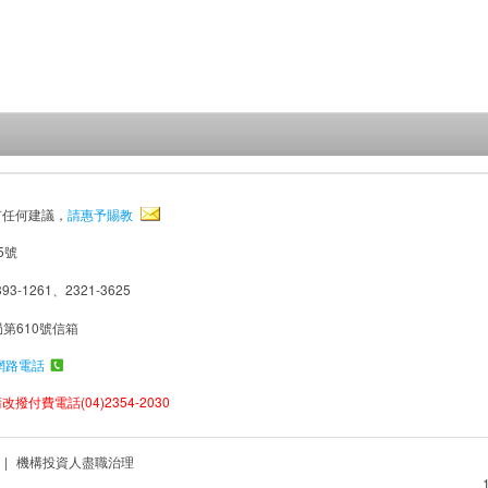
有任何建議，
請惠予賜教
5號
93-1261、2321-3625
局第610號信箱
網路電話
撥付費電話(04)2354-2030
|
機構投資人盡職治理