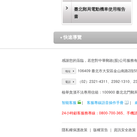
臺北郵局電動機車使用報告
書
快速導覽
▼
感謝您的蒞臨，若您對中華郵政(股)公司服務
106409 臺北市大安區金山南路2段5
地址
（02）2321-4311、2392-1310、23
電話
檢舉貪瀆不法專用信箱：100900 臺北北門郵
智能客服
|
客服專線語音操作手冊
|
24小時顧客服務專線：0800-700-365、手機請改
隱私權保護政策
|
版權宣告
|
資訊安全政策