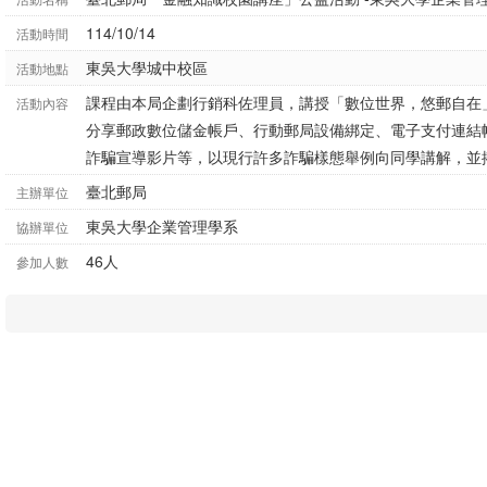
114/10/14
活動時間
東吳大學城中校區
活動地點
課程由本局企劃行銷科佐理員，講授「數位世界，悠郵自在
活動內容
分享郵政數位儲金帳戶、行動郵局設備綁定、電子支付連結
詐騙宣導影片等，以現行許多詐騙樣態舉例向同學講解，並
臺北郵局
主辦單位
東吳大學企業管理學系
協辦單位
46人
參加人數