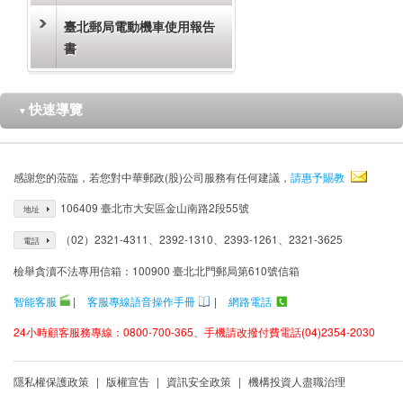
臺北郵局電動機車使用報告
書
快速導覽
▼
感謝您的蒞臨，若您對中華郵政(股)公司服務有任何建議，
請惠予賜教
106409 臺北市大安區金山南路2段55號
地址
（02）2321-4311、2392-1310、2393-1261、2321-3625
電話
檢舉貪瀆不法專用信箱：100900 臺北北門郵局第610號信箱
智能客服
|
客服專線語音操作手冊
|
網路電話
24小時顧客服務專線：0800-700-365、手機請改撥付費電話(04)2354-2030
隱私權保護政策
|
版權宣告
|
資訊安全政策
|
機構投資人盡職治理