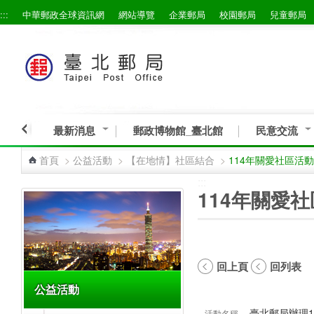
:::
中華郵政全球資訊網
網站導覽
企業郵局
校園郵局
兒童郵局
跳到主要內容區塊
最新消息
郵政博物館_臺北館
民意交流
首頁
>
公益活動
>
【在地情】社區結合
>
114年關愛社區活動
:::
:::
114年關愛
回上頁
回列表
公益活動
臺北郵局辦理1
活動名稱