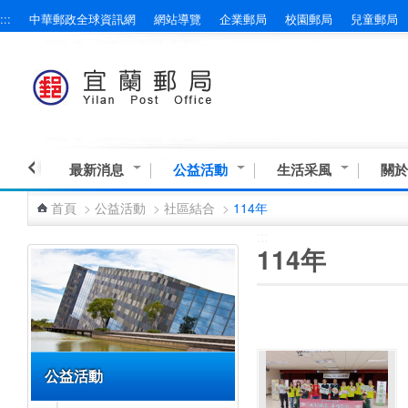
:::
中華郵政全球資訊網
網站導覽
企業郵局
校園郵局
兒童郵局
跳到主要內容區塊
最新消息
公益活動
生活采風
關於
首頁
>
公益活動
>
社區結合
>
114年
:::
:::
114年
公益活動