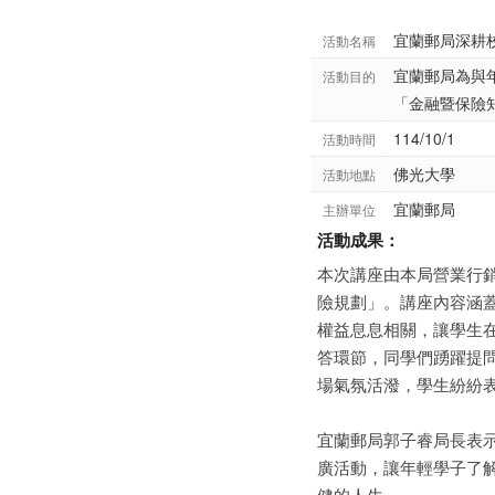
宜蘭郵局深耕
活動名稱
宜蘭郵局為與年
活動目的
「金融暨保險
114/10/1
活動時間
佛光大學
活動地點
宜蘭郵局
主辦單位
活動成果：
本次講座由本局營業行
險規劃」。講座內容涵蓋
權益息息相關，讓學生
答環節，同學們踴躍提
場氣氛活潑，學生紛紛
宜蘭郵局郭子睿局長表
廣活動，讓年輕學子了
健的人生。