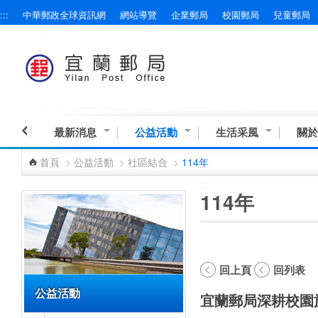
:::
中華郵政全球資訊網
網站導覽
企業郵局
校園郵局
兒童郵局
跳到主要內容區塊
最新消息
公益活動
生活采風
關於
首頁
>
公益活動
>
社區結合
>
114年
:::
:::
114年
回上頁
回列表
公益活動
宜蘭郵局深耕校園