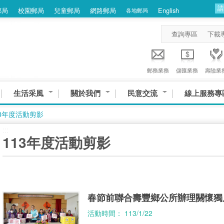
郵局
校園郵局
兒童郵局
網路郵局
English
各地郵局
查詢專區
下載
郵務業務
儲匯業務
壽險業
生活采風
關於我們
民意交流
線上服務專
13年度活動剪影
:::
113年度活動剪影
春節前聯合壽豐鄉公所辦理關懷獨
活動時間： 113/1/22