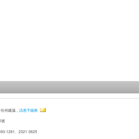
有任何建議，
請惠予賜教
5號
93-1261、2321-3625