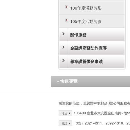
106年度活動剪影
105年度活動剪影
關懷服務
金融講座暨防詐宣導
報章讚譽優良事蹟
快速導覽
▼
感謝您的蒞臨，若您對中華郵政(股)公司服務
106409 臺北市大安區金山南路2段5
地址
（02）2321-4311、2392-1310、23
電話