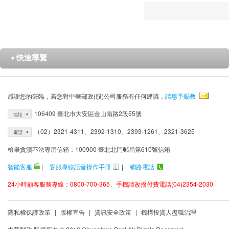
快速導覽
▼
感謝您的蒞臨，若您對中華郵政(股)公司服務有任何建議，
請惠予賜教
106409 臺北市大安區金山南路2段55號
地址
（02）2321-4311、2392-1310、2393-1261、2321-3625
電話
檢舉貪瀆不法專用信箱：100900 臺北北門郵局第610號信箱
智能客服
|
客服專線語音操作手冊
|
網路電話
24小時顧客服務專線：0800-700-365、手機請改撥付費電話(04)2354-2030
隱私權保護政策
|
版權宣告
|
資訊安全政策
|
機構投資人盡職治理