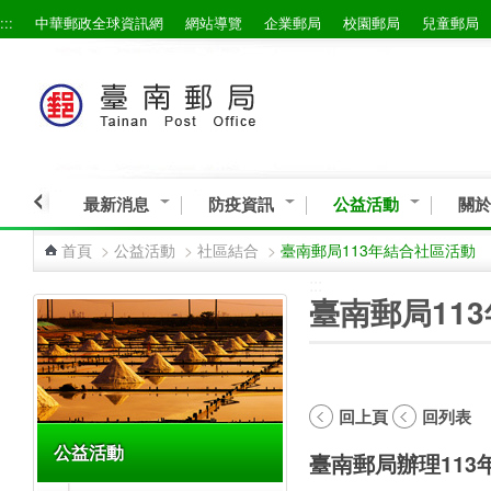
:::
中華郵政全球資訊網
網站導覽
企業郵局
校園郵局
兒童郵局
跳到主要內容區塊
最新消息
防疫資訊
公益活動
關於
首頁
>
公益活動
>
社區結合
>
臺南郵局113年結合社區活動
:::
:::
臺南郵局11
回上頁
回列表
公益活動
臺南郵局辦理11