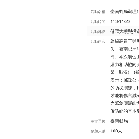
臺南郵局辦理1
活動名稱
113/11/22
活動時間
儲匯大樓與投
活動地點
為提高員工與
活動內容
失，臺南郵局於
導。本次演習
鼎力相助協同
習、狀況(二)
表示：郵政公
的防災演練，
才能將傷害減
之緊急應變能
備防範的基本
臺南郵局
主辦單位
100人
參加人數